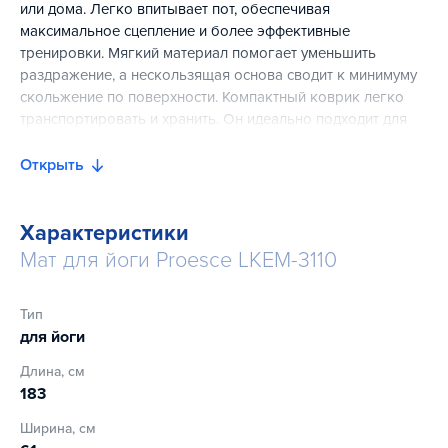
или дома. Легко впитывает пот, обеспечивая
максимальное сцепление и более эффективные
тренировки. Мягкий материал помогает уменьшить
раздражение, а нескользящая основа сводит к минимуму
скольжение по поверхности. Компактный коврик легко
транспортировать и хранить. Он идеально подходит для
использования отдельно или в дополнение к другому
коврику.
Открыть
Характеристики
Мат для йоги Proesce LKEM-3110
Тип
для йоги
Длина, см
183
Ширина, см