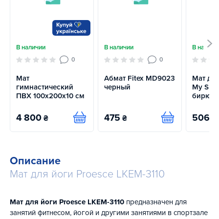
В наличии
В наличии
В наличи
0
0
Мат
Абмат Fitex MD9023
Мат для
гимнастический
черный
My Spor
ПВХ 100х200х10 см
бирюз
4 800
475
506
₴
₴
₴
Купить
Купить
Описание
Мат для йоги Proesce LKEM-3110
Мат для йоги Proesce LKEM-3110
предназначен для
занятий фитнесом, йогой и другими занятиями в спортзале