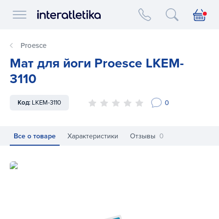
Interatletika logo
Proesce
Мат для йоги Proesce LKEM-
3110
0
Код:
LKEM-3110
Все о товаре
Характеристики
Отзывы
0
Мат для йоги Proesce LKEM-3110