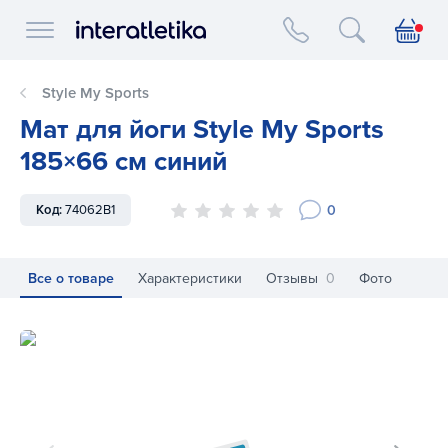
Interatletika logo
Style My Sports
Мат для йоги Style My Sports
185×66 см синий
0
Код:
74062B1
Все о товаре
Характеристики
Отзывы
0
Фото
Мат для йоги Style My Sports 185×66 см синий
Ма