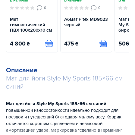
В наличии
В наличии
В наличи
0
0
Мат
Абмат Fitex MD9023
Мат для
гимнастический
черный
My Spor
ПВХ 100х200х10 см
бирюз
4 800
475
506
₴
₴
₴
Купить
Купить
Описание
Мат для йоги Style My Sports 185×66 см
синий
Мат для йоги Style My Sports 185×66 см синий
повышенной износостойкости идеально подходит для
поездок и путешествий благодаря малому весу. Коврик
отличается хорошим сцеплением и невысокой
амортизацией удара. Маркировка "сделано в Германии"