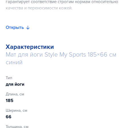
гарантирует соответствие строгим нормам относительно
качества и переносимости кожей.
Особенности:
Открыть
нескользящий мягкий материал с изолирующими
свойствами
Характеристики
легкость в уходе
Мат для йоги Style My Sports 185×66 см
гигиеничный и приятный для кожи
синий
100% полиэстер, виниловое покрытие
не содержит фталатов
Тип
для йоги
Длина, см
185
Ширина, см
66
Толщина, см