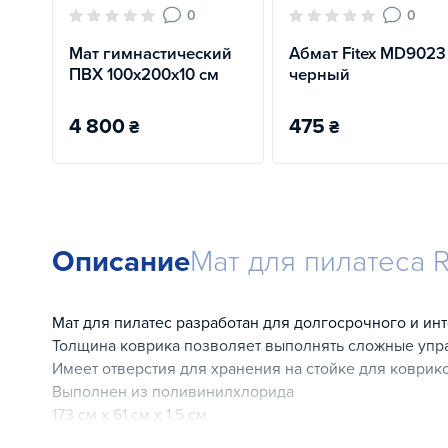
0
0
Мат гимнастический
Абмат Fitex MD9023
ПВХ 100х200х10 см
черный
4 800
475
₴
₴
Описание
Мат для пилатеса 
Мат для пилатес разработан для долгосрочного и ин
Толщина коврика позволяет выполнять сложные упр
Имеет отверстия для хранения на стойке для коврик
Выполнен из поливинилхлорида
173 см х 61 см х 1,5 см