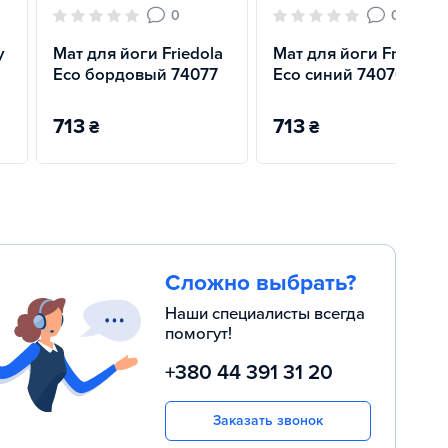
0
0
y
Мат для йоги Friedola
Мат для йоги Friedola
Eco бордовый 74077
Eco синий 74076
713
713
₴
₴
Сложно выбрать?
Наши специалисты всегда
помогут!
+380 44 391 31 20
Заказать звонок