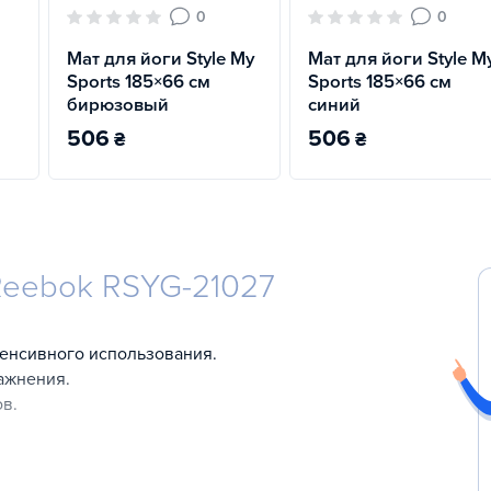
0
0
Мат для йоги Style My
Мат для йоги Style M
Sports 185×66 см
Sports 185×66 см
бирюзовый
синий
506
506
₴
₴
Reebok RSYG-21027
тенсивного использования.
ажнения.
ов.