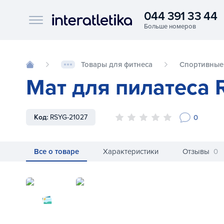
044 391 33 44
Interatletika logo
Товары для фитнеса
Спортивные
Мат для пилатеса 
0
Код:
RSYG-21027
Все о товаре
Характеристики
Отзывы
0
Мат для пилатеса Reebok RSYG-21027