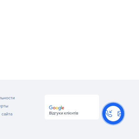
льности
ерты
Відгуки клієнтів
 сайта