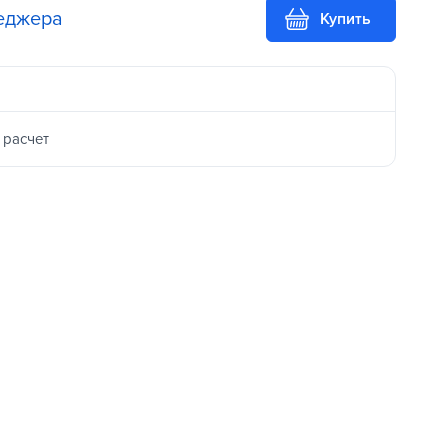
неджера
Купить
 расчет