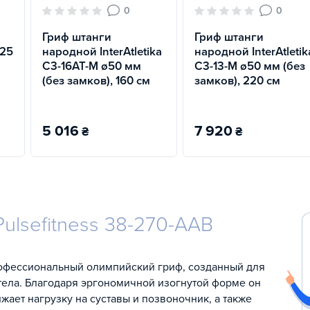
0
0
Гриф штанги
Гриф штанги
ø25
народной InterAtletika
народной InterAtletik
C3-16AT-M ø50 мм
C3-13-M ø50 мм (без
(без замков), 160 см
замков), 220 см
5 016
7 920
₴
₴
ulsefitness 38-270-AAB
офессиональный олимпийский гриф, созданный для
тела. Благодаря эргономичной изогнутой форме он
ает нагрузку на суставы и позвоночник, а также