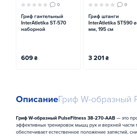
0
0
Гриф гантельный
Гриф штанги
InterAtletika ST-570
InterAtletika ST590 
наборной
мм, 195 см
609
3 201
₴
₴
Описание
Гриф W-образный P
Гриф W-образный PulseFitness 38-270-AAB
— это пр
эффективных тренировок мышц рук и верхней части 
обеспечивает естественное положение запястий, сниж