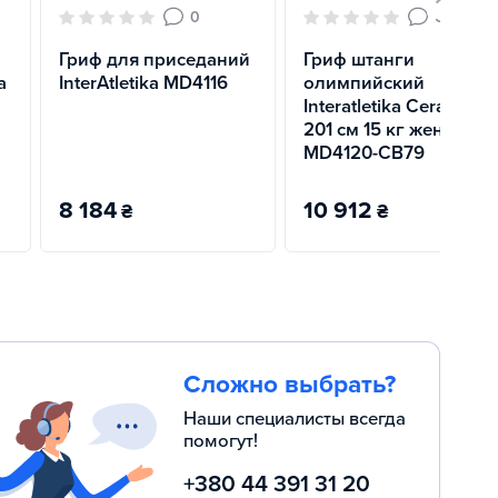
0
0
Гриф для приседаний
Гриф штанги
a
InterAtletika MD4116
олимпийский
Interatletika Cerakote
201 см 15 кг женский
MD4120-CB79
8 184
10 912
₴
₴
Сложно выбрать?
Наши специалисты всегда
помогут!
+380 44 391 31 20