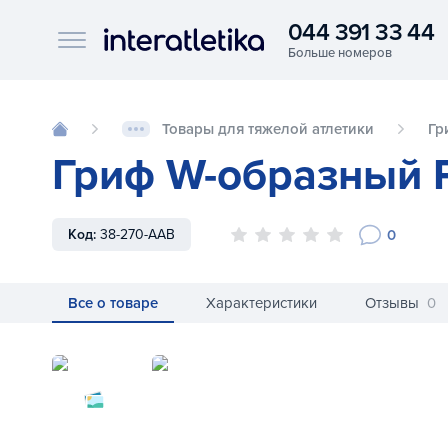
044 391 33 44
Interatletika logo
Товары для тяжелой атлетики
Гр
Гриф W-образный P
0
Код:
38-270-AAB
Все о товаре
Характеристики
Отзывы
0
Гриф W-образный Pulsefitness 38-270-A