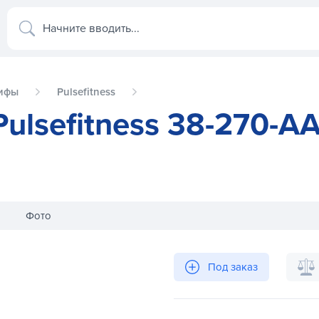
Начните вводить...
ифы
Pulsefitness
ulsefitness 38-270-A
Фото
AB
Гриф W-образный Pulsefitness 3
Под заказ