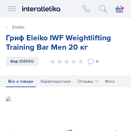
Interatletika logo
Eleiko
Гриф Eleiko IWF Weightlifting
Training Bar Men 20 кг
0
Код:
3085912
Все о товаре
Характеристики
Отзывы
0
Фото
Гриф Eleiko IWF Weightlifting Training Bar Men 20 кг
Гр