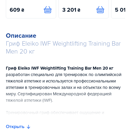
609
3 201
5 016
₴
₴
Купить
Купить
Описание
Гриф Eleiko IWF Weightlifting Training Bar
Men 20 кг
Гриф Eleiko IWF Weightlifting Training Bar Men 20 кг
разработан специально для тренировок по олимпийской
тяжелой атлетике и используется профессиональными
атлетами в тренировочных залах и на объектах по всему
миру. Сертифицирован Международной федерацией
тяжелой атлетики (IWF).
Тренировочный гриф обеспечивает ощущение и
производительность соревновательного грифа, но с
менее острой насечкой, что делает гриф пригодным для
Открыть