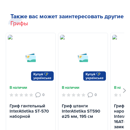
Также вас может заинтересовать другие
Грифы
В наличии
В наличии
В наличи
0
0
Гриф гантельный
Гриф штанги
Гриф ш
InterAtletika ST-570
InterAtletika ST590
народн
наборной
ø25 мм, 195 см
InterAtl
16AT-M 
замков)