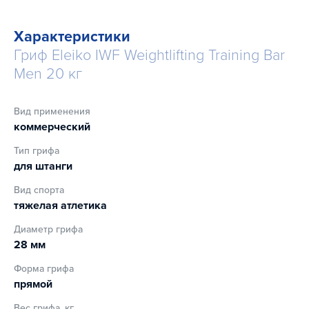
более высокого подъема веса. Изготовленный в Швеции,
этот гриф обладает высокой производительностью
благодаря прецизионным подшипникам, которые
Характеристики
равномерно распределяют нагрузку на валу, обеспечивая
Гриф Eleiko IWF Weightlifting Training Bar
равномерное вращение при любых нагрузках.
Men 20 кг
Запатентованная сталь и хромированное покрытие
обеспечивает оптимальный баланс между прочностью и
гибкостью, обеспечивая непревзойденные ощущения от
Вид применения
подъема.
коммерческий
Тип грифа
для штанги
Вид спорта
тяжелая атлетика
Диаметр грифа
28 мм
Форма грифа
прямой
Вес грифа, кг