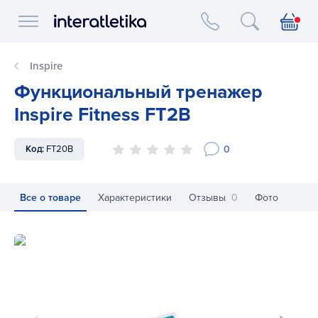
Interatletika logo
Inspire
Функциональный тренажер
Inspire Fitness FT2B
0
Код:
FT20B
Все о товаре
Характеристики
Отзывы
0
Фото
Функциональный тренажер Inspire Fitness FT2B
Фу