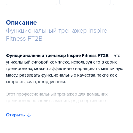
Описание
Функциональный тренажер Inspire
Fitness FT2B
Функциональный тренажер Inspire Fitness FT2B
– это
уникальный силовой комплекс, используя его в своих
тренировках, можно эффективно наращивать мышечную
массу, развивать функциональные качества, такие как
скорость, сила, координация.
Этот профессиональный тренажер для домашних
тренировок позволит заменить ряд спортивного
оборудования – вы экономите полезное пространство,
при этом, не теряя в функциональности.
Открыть
Так Inspire FT2B имеет 8 независимых тяговых блоков, с
помощью которых можно прокачать мышцы предплечий,