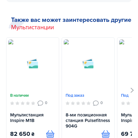
Также вас может заинтересовать другие
Мультистанции
В наличии
Под заказ
Под зака
0
0
Мультистанция
8-ми позиционная
Мульти
Inspire M1B
станция Pulsefitness
Inspire
904G
82 650
69 72
₴
Купить
Купить