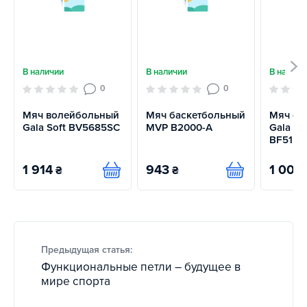
В наличии
В наличии
В наличи
0
0
Мяч волейбольный
Мяч баскетбольный
Мяч фу
Gala Soft BV5685SC
MVP B2000-A
Gala Ur
BF5153
1 914
943
1 000
₴
₴
Купить
Купить
Предыдущая статья:
Функциональные петли – будущее в
мире спорта