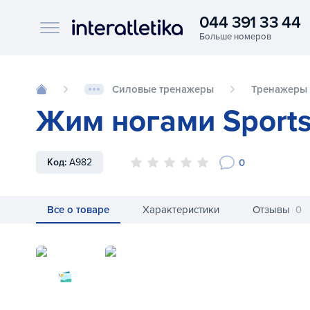
044 391 33 44
Interatletika logo
Силовые тренажеры
Тренажеры 
Жим ногами Sports
0
Код:
A982
Все о товаре
Характеристики
Отзывы
0
Жим ногами SportsArt A982