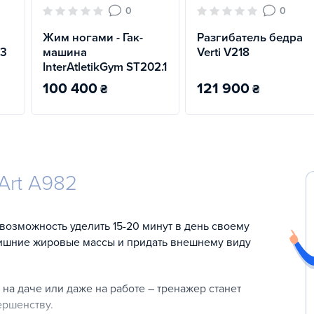
0
0
Жим ногами - Гак-
Разгибатель бедра
03
машина
Verti V218
InterAtletikGym ST202.1
100 400
121 900
₴
₴
Art A982
 возможность уделить 15-20 минут в день своему
лишние жировые массы и придать внешнему виду
а даче или даже на работе – тренажер станет
ершенству.