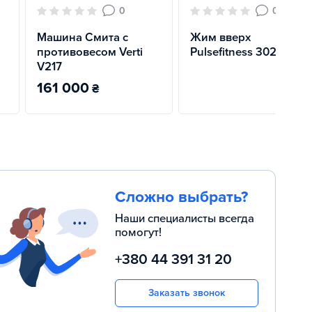
0
0
Машина Смита с
Жим вверх
противовесом Verti
Pulsefitness 302
V217
161 000
₴
Сложно выбрать?
Наши специалисты всегда
помогут!
+380 44 391 31 20
Заказать звонок