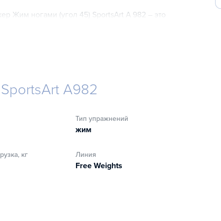
 Жим ногами (угол 45) SportsArt A 982 – это
еренность в себе, повышенное внимание со стороны
рах и личной, и общественной жизни. Ваше красивое,
ение и всегда придавать вам уверенность в себе.
SportsArt A982
тан, устойчивый к усадке, не подвергается
Тип упражнений
жим
ыление).
узка, кг
Линия
Free Weights