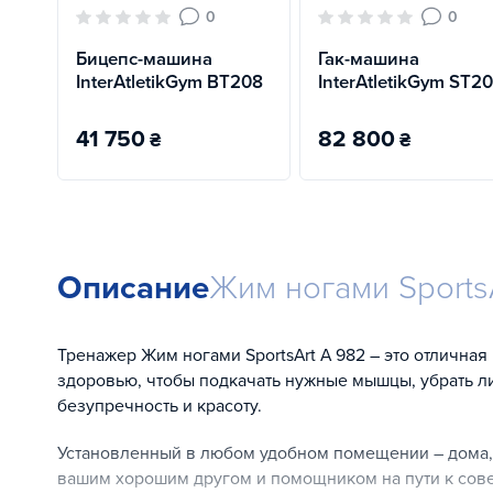
0
0
Бицепс-машина
Гак-машина
InterAtletikGym BT208
InterAtletikGym ST2
41 750
82 800
₴
₴
Описание
Жим ногами Sports
Тренажер Жим ногами SportsArt A 982 – это отличная
здоровью, чтобы подкачать нужные мышцы, убрать 
безупречность и красоту.
Установленный в любом удобном помещении – дома, н
вашим хорошим другом и помощником на пути к сов