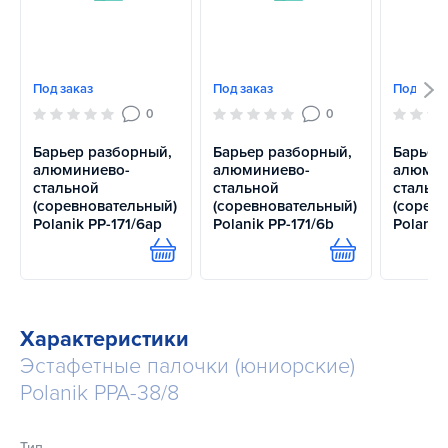
Под заказ
Под заказ
Под зака
0
0
Барьер разборный,
Барьер разборный,
Барьер
алюминиево-
алюминиево-
алюмин
стальной
стальной
стальн
(соревновательный)
(соревновательный)
(сорев
Polanik PP-171/6aр
Polanik PP-171/6b
Polanik
Купить
Купить
Характеристики
Эстафетные палочки (юниорские)
Polanik PPA-38/8
Тип