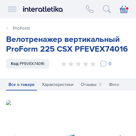
Interatletika logo
ProForm
Велотренажер вертикальный
ProForm 225 CSX PFEVEX74016
0
Код:
PFEVEX74016
Все о товаре
Характеристики
Отзывы
0
Фото
Велотренажер вертикальный ProForm 225 CSX PFEVEX740
Ве