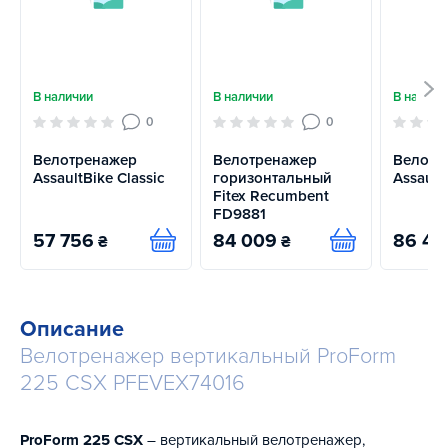
В наличии
В наличии
В наличи
0
0
Велотренажер
Велотренажер
Велотр
AssaultBike Classic
горизонтальный
Assault
Fitex Recumbent
FD9881
57 756
84 009
86 41
₴
₴
Купить
Купить
Описание
Велотренажер вертикальный ProForm
225 CSX PFEVEX74016
ProForm 225 CSX
– вертикальный велотренажер,