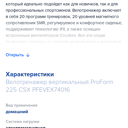
который идеально подойдет как для новичков, так и для
профессиональных спортсменов. Велотренажер включает
в себя 20 программ тренировок, 20 уровней магнитного
сопротивления SMR, регулируемое и комфортное сиденье,
поддерживает технологию iFit, а также оснащен
встроенным вентилятором CoolAire. Все эти опции
позволяют получать от занятий удовольствие и желаемый
результат.
Открыть
20 встроенных программ тренировок автоматически
регулируют уровни сопротивления и увеличивают
интенсивность занятия, задействовав разные группы
Характеристики
мышц. Выравнивающие ножки тренажера помогают
Велотренажер вертикальный ProForm
установить ProForm 225 CSX даже на неровных
225 CSX PFEVEX74016
поверхностях. А регулируемое по горизонтали и
вертикали сиденье и эргономичные педали с удобными,
фиксирующими ремнями, обеспечивают устойчивость
Вид применения
стопы на тренажере и комфорт любому пользователю,
домашний
независимо от его роста, веса и длины ног.
Система нагрузки