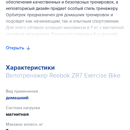
обеспечения качественных и безопасных тренировок, а
неповторисый дизайн придает особый стиль тренажеру.
Орбитрек предназначен для домашних тренировок и
подойдет как начинающим, так и опытным спортсменам.
Для этого обтирек оснащен маховиком в 7 кг с магнитной
системой нагружения. Ручная регулировка 8-и уровней
нагрузки позволит вам тренироваться максимально
эффективно. Орбитреки позволяют проработать более
Открыть
200 групп мышц, что делает этот вид кардиотренажеров
наиболее популярным.
Характеристики
Велотренажер Reebok ZR7 Exercise Bike
Вид применения
домашний
Система нагрузки
магнитная
Маховое колесо, кг