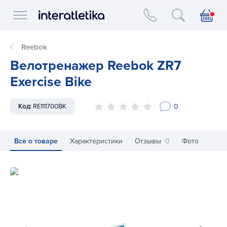
Interatletika logo
Reebok
Велотренажер Reebok ZR7
Exercise Bike
0
Код:
RE111700BK
Все о товаре
Характеристики
Отзывы
0
Фото
Велотренажер Reebok ZR7 Exercise Bike
Ве