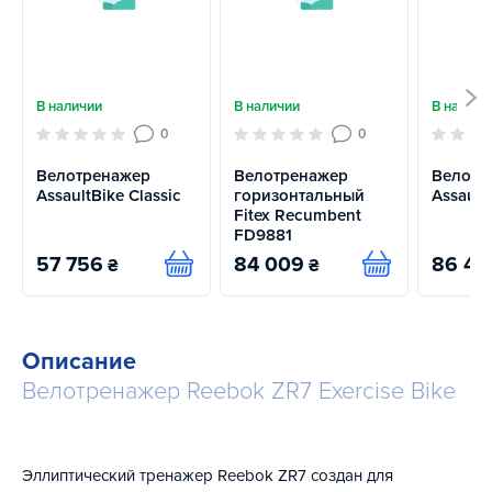
В наличии
В наличии
В наличи
0
0
Велотренажер
Велотренажер
Велотр
AssaultBike Classic
горизонтальный
Assault
Fitex Recumbent
FD9881
57 756
84 009
86 41
₴
₴
Купить
Купить
Описание
Велотренажер Reebok ZR7 Exercise Bike
Эллиптический тренажер Reebok ZR7 создан для