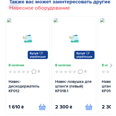
Также вас может заинтересовать другие
Навесное оборудование
В наличии
В наличии
В наличи
0
0
Навес-
Навес-ловушка для
Навес-
дискодержатель
штанги (левый)
штанги 
KF012
KF018.1
KF018
1 610
2 300
2 300
₴
₴
Купить
Купить