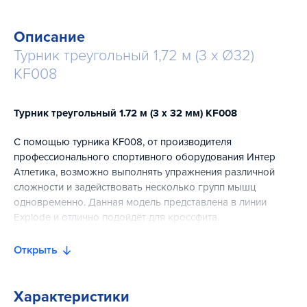
Описание
Турник треугольный 1,72 м (3 x Ø32)
KF008
Турник треугольный 1.72 м (3 х 32 мм) KF008
С помощью турника KF008, от производителя
профессионального спортивного оборудования Интер
Атлетика, возможно выполнять упражнения различной
сложности и задействовать несколько групп мышц
одновременно. Данная модель представлена в линии
Explode и отлично подойдёт для кроссфита.
Прочная система фиксации служит гарантией устойчивости
Открыть
турника и позволяет ему выдерживать большие нагрузки.
В зависимости от выбранной широты хвата на
перекладине регулируется нагрузка на ту или иную
Характеристики
мышцу. Конструкция обеспечит надёжность самого хвата