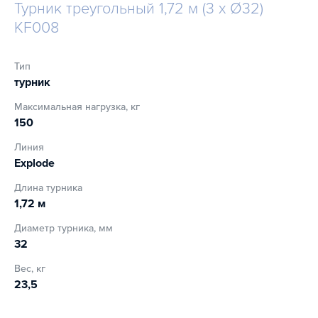
Турник треугольный 1,72 м (3 x Ø32)
рук, что минимизирует скольжение и даст возможность
KF008
избежать травм.
Турник KF008 изготовлен из высококачественной стали и
Тип
оснащён специальным покрытием, которое защищает
турник
оборудование от неблагоприятных внешних факторов.
Максимальная нагрузка, кг
150
Линия
Explode
Длина турника
1,72 м
Диаметр турника, мм
32
Вес, кг
23,5