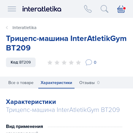
Interatletika logo
Interatletika
Трицепс-машина InterAtletikGym
BT209
0
Код:
BT209
Все о товаре
Характеристики
Отзывы
0
Характеристики
Трицепс-машина InterAtletikGym BT209
Вид применения