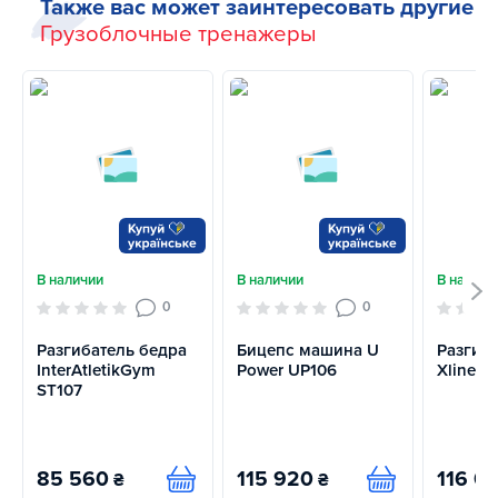
Также вас может заинтересовать другие
Грузоблочные тренажеры
В наличии
В наличии
В наличи
0
0
Разгибатель бедра
Бицепс машина U
Разгиб
InterAtletikGym
Power UP106
Xline X
ST107
85 560
115 920
116 0
₴
₴
Купить
Купить