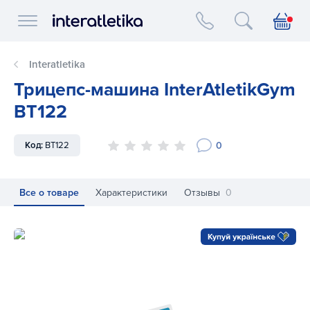
Interatletika logo
Interatletika
Трицепс-машина InterAtletikGym
BT122
0
Код:
BT122
Все о товаре
Характеристики
Отзывы
0
Трицепс-машина InterAtletikGym BT122