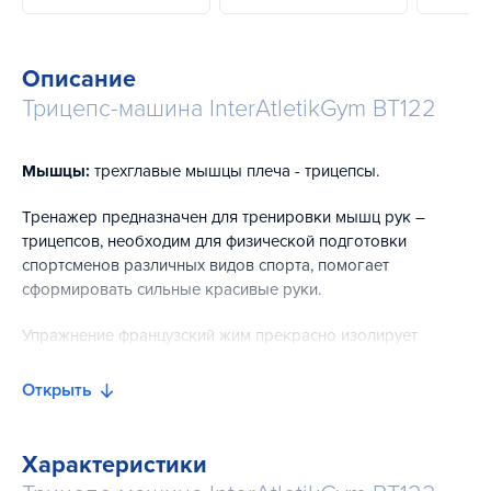
Описание
Трицепс-машина InterAtletikGym BT122
Мышцы:
трехглавые мышцы плеча - трицепсы.
Тренажер предназначен для тренировки мышц рук –
трицепсов, необходим для физической подготовки
спортсменов различных видов спорта, помогает
сформировать сильные красивые руки.
Упражнение французский жим прекрасно изолирует
трехглавые мышцы и оказывает значительную нагрузку
на внутренний и средний пучок трицепса.
Открыть
Тренажер имеет устройство облегченного старта, которое
полностью исключает получение травмы и позволяет
Характеристики
тренироваться людям с различным уровнем подготовки.