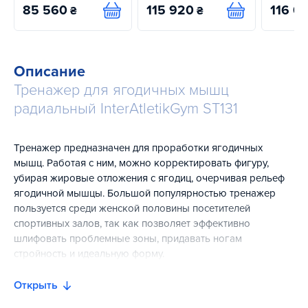
85 560
115 920
116 0
₴
₴
Купить
Купить
Описание
Тренажер для ягодичных мышц
радиальный InterAtletikGym ST131
Тренажер предназначен для проработки ягодичных
мышц. Работая с ним, можно корректировать фигуру,
убирая жировые отложения с ягодиц, очерчивая рельеф
ягодичной мышцы. Большой популярностью тренажер
пользуется среди женской половины посетителей
спортивных залов, так как позволяет эффективно
шлифовать проблемные зоны, придавать ногам
стройность и идеальную форму.
Также тренажер для ягодичных мышц популярен среди
Открыть
атлетов и спортсменов различных дисциплин, так как