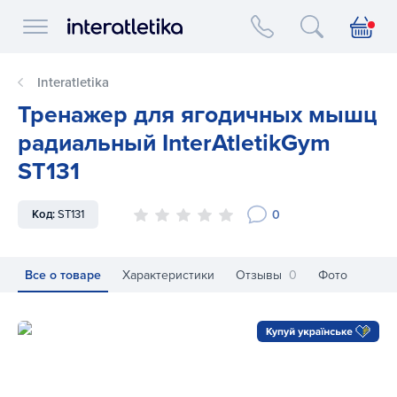
Interatletika logo
Interatletika
Тренажер для ягодичных мышц
радиальный InterAtletikGym
ST131
0
Код:
ST131
Все о товаре
Характеристики
Отзывы
0
Фото
Тренажер для ягодичных мышц радиальный InterAtletikGy
Тр