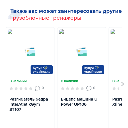
Также вас может заинтересовать другие
Грузоблочные тренажеры
В наличии
В наличии
В наличи
0
0
Разгибатель бедра
Бицепс машина U
Разгиб
InterAtletikGym
Power UP106
Xline X
ST107