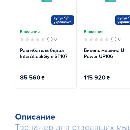
В наличии
В наличии
0
0
Разгибатель бедра
Бицепс машина U
InterAtletikGym ST107
Power UP106
85 560
115 920
₴
₴
Описание
Тренажер для отводящих мышц