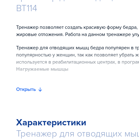
BT114
Тренажер позволяет создать красивую форму бедра,
жировые отложения. Работа на данном тренажере улу
Тренажер для отводящих мышц бедра популярен в тр
популярностью у женщин, так как позволяет убрать 
используется в реабилитационных центрах, в прогр
Нагружаемые мышцы
Вся нагрузка акцентирована на отводящих мышцах бе
ягодичную мышцу.
Открыть
Возможные упражнения
Работа на тренажере подразумевает отведение и све
ноги установлены на подставки, дополнительно зафи
Характеристики
сидения. Далее производится отведение и сведение 
резко сводить ноги, напряжение мышц должно ощущ
Тренажер для отводящих мышц
Особенности дизайна