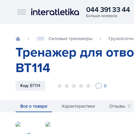
044 391 33 44
Interatletika logo
Силовые тренажеры
Грузоблочн
Тренажер для отво
BT114
0
Код:
BT114
Все о товаре
Характеристики
Отзывы
0
Тренажер для отводящих мышц бедра Int