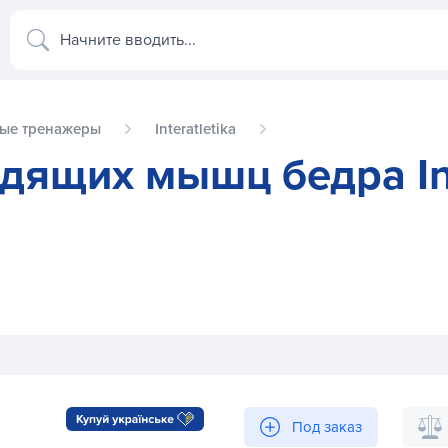
Начните вводить...
ые тренажеры
Interatletika
дящих мышц бедра In
erAtletikGym BT114
Под заказ