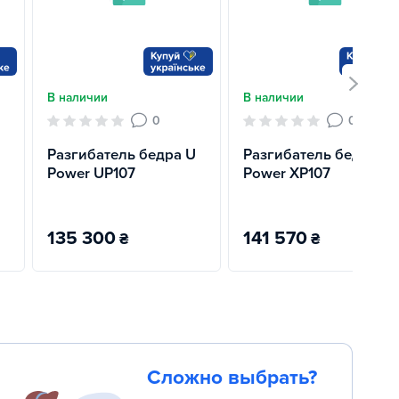
В наличии
В наличии
0
0
Разгибатель бедра U
Разгибатель бедра X
Power UP107
Power XP107
135 300
141 570
₴
₴
Сложно выбрать?