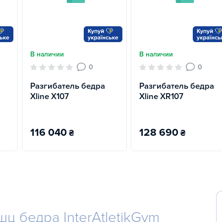
В наличии
В наличии
0
0
Разгибатель бедра
Разгибатель бедра
Xline X107
Xline XR107
116 040
128 690
₴
₴
 бедра InterAtletikGym