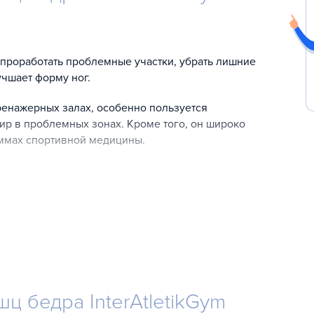
 проработать проблемные участки, убрать лишние
чшает форму ног.
енажерных залах, особенно пользуется
жир в проблемных зонах. Кроме того, он широко
аммах спортивной медицины.
дра. Вторичная нагрузка распространяется также на
дение ног. Следует занять исходную позицию – сидя,
ксируйте корпус, взявшись за ручки у основания
ног. Упражнение выполняется плавно, не следует
аться постоянно.
 бедра InterAtletikGym