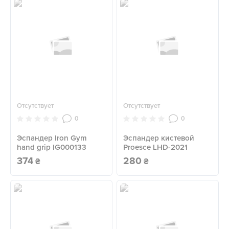
Отсутствует
Отсутствует
0
0
Эспандер Iron Gym
Эспандер кистевой
hand grip IG000133
Proesce LHD-2021
374
280
₴
₴