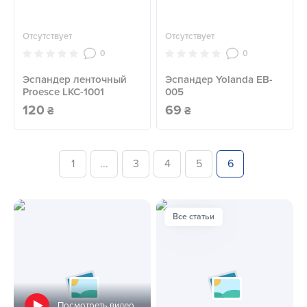
Отсутствует
Отсутствует
0
0
Эспандер ленточный
Эспандер Yolanda EB-
Proesce LKC-1001
005
120
69
₴
₴
1
...
3
4
5
6
Все статьи
Посмотреть видео