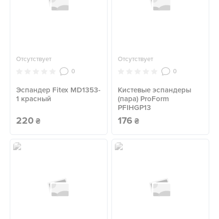
Отсутствует
Отсутствует
0
0
Эспандер Fitex MD1353-
Кистевые эспандеры
1 красный
(пара) ProForm
PFIHGP13
220
176
₴
₴