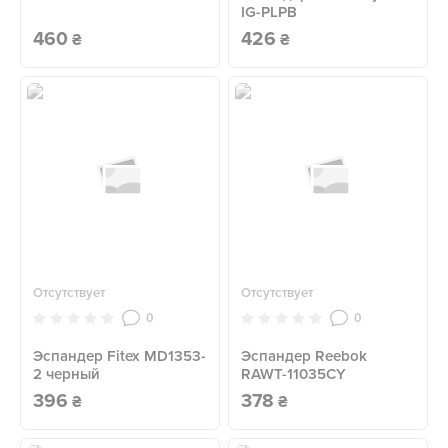
IG-PLPB
460
426
₴
₴
Отсутствует
Отсутствует
0
0
Эспандер Fitex MD1353-
Эспандер Reebok
2 черный
RAWT-11035CY
396
378
₴
₴