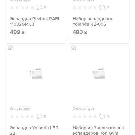
0
0
Эспандер Reebok RAEL-
Набор эспандеров
11032GR L3
Yolanda RB-005
499
483
₴
₴
Отсутствует
Отсутствует
0
0
Эспандер Yolanda LBR-
Набор из 3-х ленточных
22
эспандеров Iron Gym