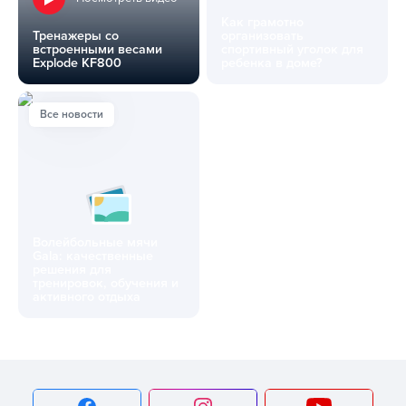
Как грамотно
Тренажеры со
организовать
встроенными весами
спортивный уголок для
Explode KF800
ребенка в доме?
Тренажеры со встроенными весами Explode KF800
Как грамотно организовать с
Все новости
Волейбольные мячи
Gala: качественные
решения для
тренировок, обучения и
активного отдыха
Волейбольные мячи Gala: качественные решения для тре