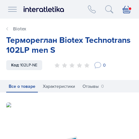
Interatletika logo
Biotex
Термореглан Biotex Technotrans
102LP men S
0
Код:
102LP-NE
Все о товаре
Характеристики
Отзывы
0
Термореглан Biotex Technotrans 102LP men S