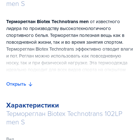
men S
Термореглан Biotex Technotrans men
от известного
лидера по производству высокотехнологичного
спортивного белья. Термореглан полезная вещь как в
повседневной жизни, так и во время занятия спортом.
Термореглан Biotex Technotrans эффективно отводит влаги
и пот. Реглан можно использовать как повседневную
носку, так и при физической нагрузке. Эта термоодежда
идеально подходит для всех видов спорта на открытом
воздухе. Сочетание полипропилена и хлопка делает ее
надежной и качественной.
Открыть
Характеристики
Термореглан Biotex Technotrans 102LP
men S
Вид