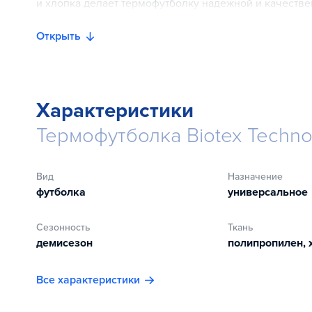
и хлопка делает термофутболку надежной и качестве
Открыть
Характеристики
Термофутболка Biotex Techno
Вид
Назначение
футболка
универсальное
Сезонность
Ткань
демисезон
полипропилен, 
Все характеристики