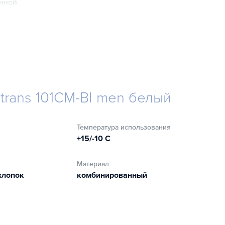
нной.
trans 101CM-BI men белый
Температура использования
+15/-10 C
Материал
хлопок
комбинированный