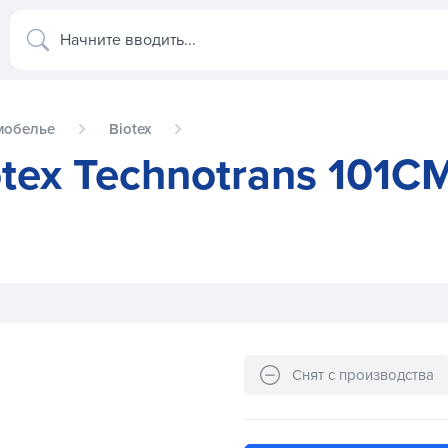
Начните вводить...
мобелье
Biotex
tex Technotrans 101C
M-BI men белый
Снят с производства