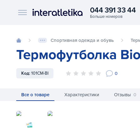
044 391 33 44
Interatletika logo
Спортивная одежда и обувь
Тер
Термофутболка Bio
0
Код:
101CM-BI
Все о товаре
Характеристики
Отзывы
0
Термофутболка Biotex Technotrans 101C