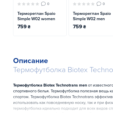
0
0
Термореглан Spaio
Термореглан Spaio
Simple W02 women
Simple W02 men
759
759
₴
₴
Описание
Термофутболка Biotex Techno
Термофутболка Biotex Technotrans men
от известног
спортивного белья. Термофутболка полезная вещь ка
спортом. Термофутболка Biotex Technotrans эффектив
использовать как повседневную носку, так и при физ
термофутболка идеально подходит для всех видов с