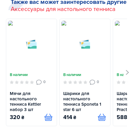
Также вас может заинтересовать другие
Аксессуары для настольного тенниса
В наличии
В наличии
В наличи
0
0
Мячи для
Шарики для
Шарики
настольного
настольного
настол
тенниса Kettler
тенниса Sponeta 1
теннис
набор 3 шт
star 6 шт
Practice
320
414
588
₴
₴
₴
Купить
Купить