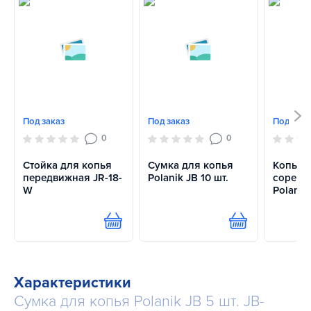
Под заказ
Под заказ
Под зака
0
0
Стойка для копья
Сумка для копья
Копье
передвижная JR-18-
Polanik JB 10 шт.
соревн
W
Polanik 
Купить
Купить
Характеристики
Сумка для копья Polanik JB 5 шт. JB-