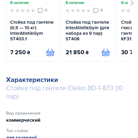
В наличии
В наличии
В наличи
0
0
Стойка под гантели
Стойка под гантели
Стойка
(0,5 — 10 кг)
InterAtletikGym (для
гексаг
InterAtletikGym
набора из 9 пар)
гантели
ST403.1
ST408
KF312.1
7 250
21 850
30 71
₴
₴
Купить
Купить
Характеристики
Стойка под гантели Eleiko BD-1-873 (10
пар)
Вид применения
коммерческий
Тип стойки
для гантелей