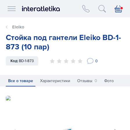
Interatletika logo
Eleiko
Стойка под гантели Eleiko BD-1-
873 (10 пар)
0
Код:
BD-1-873
Все о товаре
Характеристики
Отзывы
0
Фото
Стойка под гантели Eleiko BD-1-873 (10 пар)
Ст