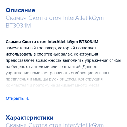
Описание
Скамья Скотта стоя InterAtletikGym
BT303.1M
Скамья Скотта стоя InterAtletikGym BT303.1M
-
замечательный тренажер, который позволяет
использовать в спортивных залах. Конструкция
предоставляет возможность выполнять упражнения сгибы
на бицепс с гантелями или со штангой. Данное
упражнение помогает развивать сгибающие мышцы
предплечья и мышцы рук - бицепсы. Конструкция
компактная и поэтому не занимает много места.
Спортивное оборудование эффективное для физической
подготовки спортсменов разных видов спорта.
Открыть
Тренировки на тренажере помогают сформировать
красивые и сильные руки.
Характеристики
Сосредоточить всю нагрузку на мышцах-сгибателях руки
Скамья Скотта стоя InterAtletikGym