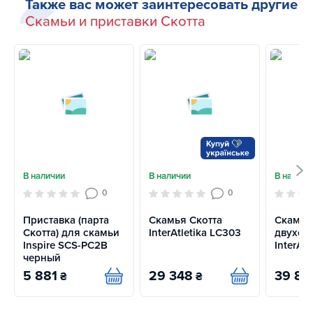
Также вас может заинтересовать другие
Скамьи и приставки Скотта
В наличии
В наличии
В наличи
0
0
Приставка (парта
Скамья Скотта
Скамья
Скотта) для скамьи
InterAtletika LC303
двухст
Inspire SCS-PC2B
InterAtl
черный
5 881
29 348
39 85
₴
₴
Купить
Купить