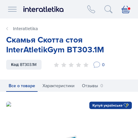
Interatletika logo
Interatletika
Скамья Скотта стоя
InterAtletikGym BT303.1M
0
Код:
BT303.1M
Все о товаре
Характеристики
Отзывы
0
Скамья Скотта стоя InterAtletikGym BT303.1M