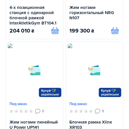
4-х позиционная
Жим ногами
станция с одинарной
горизонтальный NRG
блочной рамкой
N107
InterAtletikGym BT104.1
204 010
199 300
₴
₴
Купить
Купит
Под заказ
Под заказ
0
0
Жим ногами линейный
Блочная рамка Xline
U Power UP141
XR103