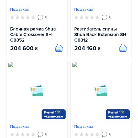
Под заказ
Под заказ
0
0
Блочная рамка Shua
Разгибатель спины
Cable Crossover SH-
Shua Back Extension SH-
G8852
G8812
204 600
204 160
₴
₴
Купить
Купит
Под заказ
Под заказ
0
0