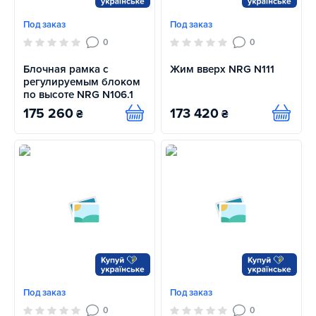
Под заказ
Под заказ
0
0
Блочная рамка с
Жим вверх NRG N111
регулируемым блоком
по высоте NRG N106.1
175 260
173 420
₴
₴
Купить
Купит
Под заказ
Под заказ
0
0