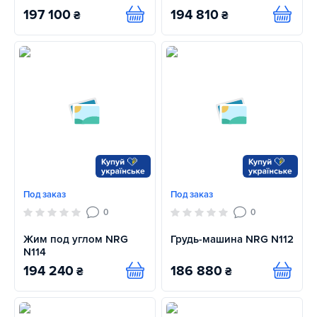
197 100
194 810
₴
₴
Купить
Купит
Под заказ
Под заказ
0
0
Жим под углом NRG
Грудь-машина NRG N112
N114
194 240
186 880
₴
₴
Купить
Купит