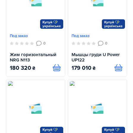
Под заказ
Под заказ
0
0
Жим горизонтальный
Мышцы груди U Power
NRG N113
UP122
180 320
179 010
₴
₴
Купить
Купит