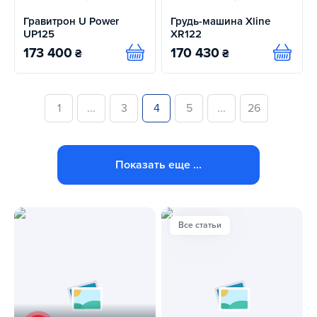
Гравитрон U Power
Грудь-машина Xline
UP125
XR122
173 400
170 430
₴
₴
Купить
Купит
1
...
3
4
5
...
26
Показать еще ...
Все статьи