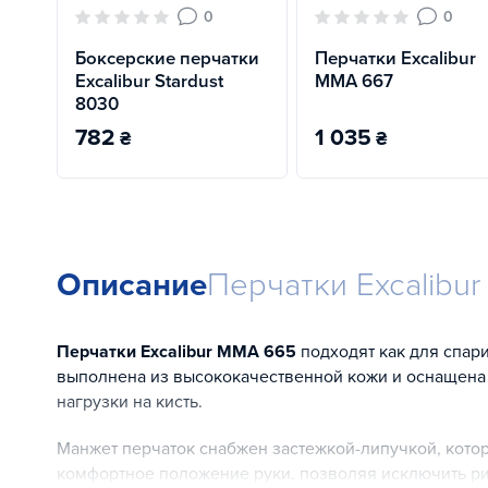
0
0
Боксерские перчатки
Перчатки Excalibur
Excalibur Stardust
MMA 667
8030
782
1 035
₴
₴
Описание
Перчатки Excalibu
Перчатки Excalibur MMA 665
подходят как для спари
выполнена из высококачественной кожи и оснащен
нагрузки на кисть.
Манжет перчаток снабжен застежкой-липучкой, кото
комфортное положение руки, позволяя исключить ри