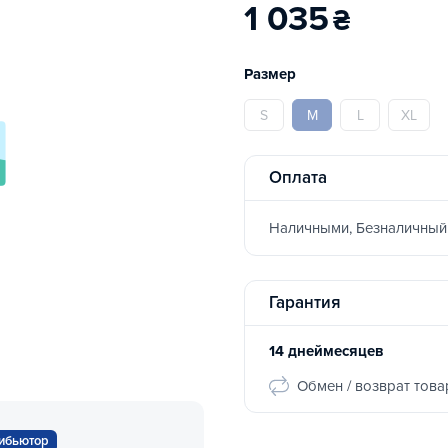
1 035
₴
Размер
S
M
L
XL
Оплата
Наличными, Безналичный
Гарантия
14 днеймесяцев
Обмен / возврат това
ибьютор