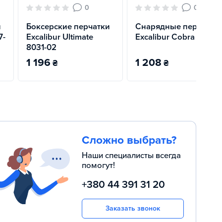
0
0
и
Боксерские перчатки
Снарядные перчатки
7-
Excalibur Ultimate
Excalibur Cobra 682
8031-02
1 196
1 208
₴
₴
Сложно выбрать?
Наши специалисты всегда
помогут!
+380 44 391 31 20
Заказать звонок