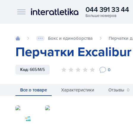
044 391 33 44
Interatletika logo
Бокс и единоборства
Перчатки д
Перчатки Excalibu
0
Код:
665/M/5
Все о товаре
Характеристики
Отзывы
0
Перчатки Excalibur MMA 665-M-5 M