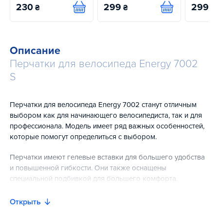
230
299
299
₴
₴
₴
Купить
Купить
Описание
Перчатки для велосипеда Energy 7002
S
Перчатки для велосипеда Energy 7002 станут отличным
выбором как для начинающего велосипедиста, так и для
профессионала. Модель имеет ряд важных особенностей,
которые помогут определиться с выбором.
Перчатки имеют гелевые вставки для большего удобства
и повышенной гибкости. Они также оснащены
специальной подбивкой для большего комфорта.
Кроме того, модель имеет двойные швы в местах
Открыть
наиболее подверженных нагрузкам, что существенно