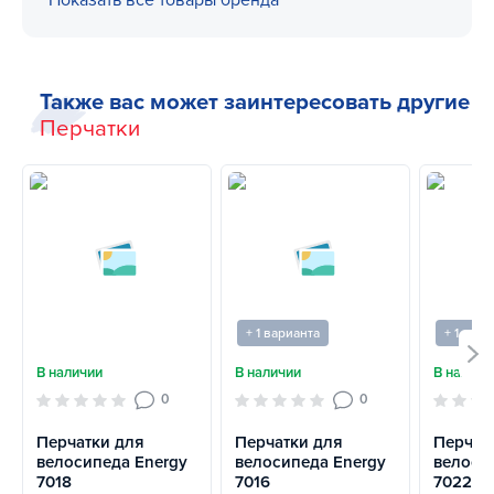
Показать все товары бренда
Также вас может заинтересовать другие
Перчатки
+ 1 варианта
+ 1 вари
В наличии
В наличии
В наличи
0
0
Перчатки для
Перчатки для
Перчат
велосипеда Energy
велосипеда Energy
велоси
7018
7016
7022