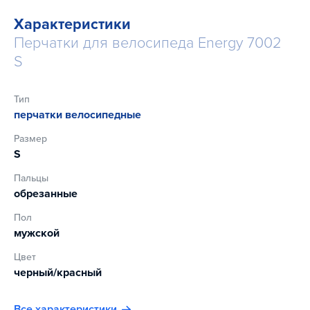
повышает прочность изделия.
Характеристики
Также 7002 оснащены дополнительными выступами для
Перчатки для велосипеда Energy 7002
легкого снятия перчаток.
S
Тип
перчатки велосипедные
Размер
S
Пальцы
обрезанные
Пол
мужской
Цвет
черный/красный
Все характеристики