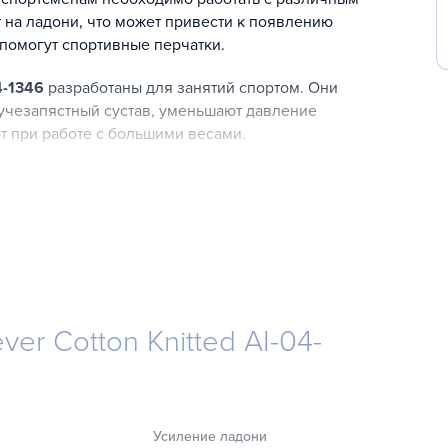
 на ладони, что может привести к появлению
 помогут спортивные перчатки.
4-1346
разработаны для занятий спортом. Они
лучезапястный сустав, уменьшают давление
т при работе с большими весами.
 перчаток:
 ладони) и хлопка (тыльная часть изделия). Материалы
 износостойкостью.
 прочность и срок эксплуатации.
 повышают комфорт в ходе тренировочного процесса,
ver Cotton Knitted AI-04-
т.
ным манжетом на липучке. Эластичные манжеты плотно
мая запястье.
Усиление ладони
гию, позволяя быстро зафиксировать аксессуар на руке.