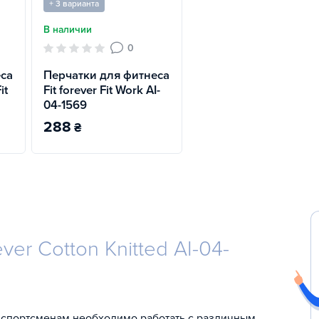
+ 3 варианта
В наличии
0
еса
Перчатки для фитнеса
it
Fit forever Fit Work AI-
04-1569
288
₴
ver Cotton Knitted AI-04-
 спортсменам необходимо работать с различным