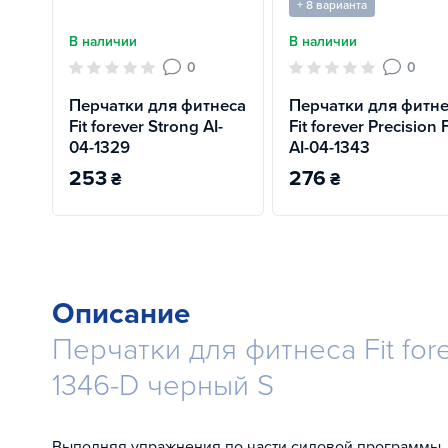
+ 8 варианта
В наличии
В наличии
0
0
Перчатки для фитнеса
Перчатки для фитн
Fit forever Strong AI-
Fit forever Precision F
04-1329
AI-04-1343
253
276
₴
₴
Описание
Перчатки для фитнеса Fit fore
1346-D черный S
Выполняя упражнения по части силовой программы,