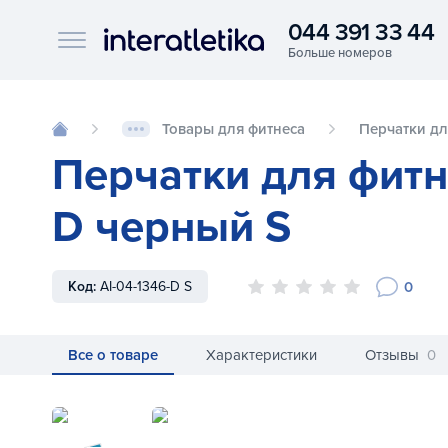
044 391 33 44
Interatletika logo
Товары для фитнеса
Перчатки дл
Перчатки для фитнес
D черный S
0
Код:
AI-04-1346-D S
Все о товаре
Характеристики
Отзывы
0
Перчатки для фитнеса Fit forever Cotton