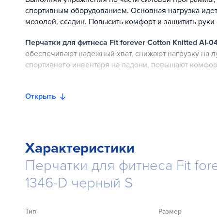
спортивным оборудованием. Основная нагрузка идет
мозолей, ссадин. Повысить комфорт и защитить руки
Перчатки для фитнеса Fit forever Cotton Knitted AI-0
обеспечивают надежный хват, снижают нагрузку на 
спортивного инвентаря на ладони, повышают комфор
Отличительные характеристики спортивных
Открыть
Изготовлены из натуральной козьей кожи (со стороны
отличаются повышенной прочностью, эластичностью и
Перчатки прошиты двойным швом, что увеличивает их
Характеристики
Специальные гелевые вставки с внутренней стороны
защищают ладони от мозолей и возможных инфекций.
Перчатки для фитнеса Fit fore
Перчатки имеют обрезанные пальцы, что улучшает хва
1346-D черный S
Спортивные перчатки регулируются на руке эластич
прилегают к руке, не сковывая движения и не пережи
Тип
Размер
Система Easy Pull On/Off экономит ваши время и энер