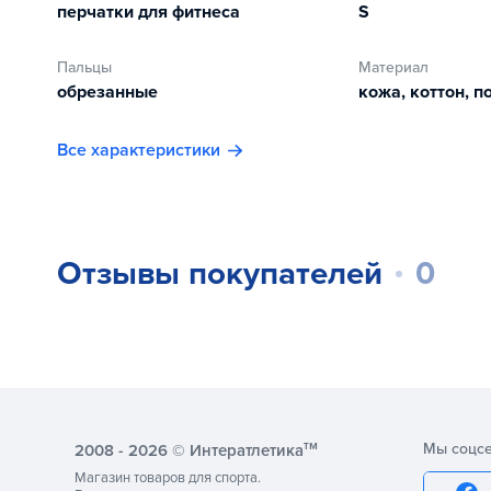
перчатки для фитнеса
S
Перчатки имеют вентиляционные отверстия на тыльно
Стильный дизайн в виде вязки на тыльной стороне по
Пальцы
Материал
самых сложных упражнений.
обрезанные
кожа, коттон, п
Перчатки для фитнеса Fit forever Cotton Knitted AI-
Все характеристики
комфорт тренировочного процесса.
Отзывы покупателей
0
тм
Мы соцсе
2008 - 2026 © Интератлетика
Магазин товаров для спорта.