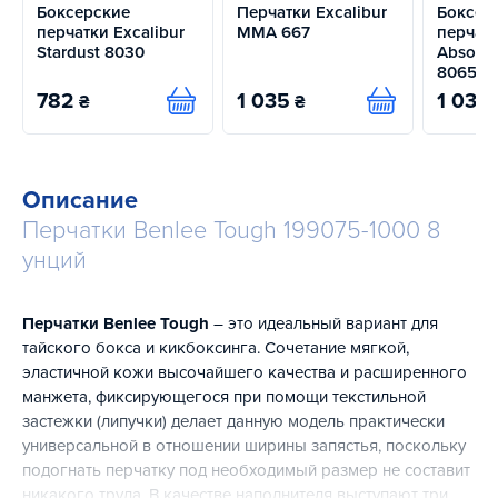
Боксерские
Перчатки Excalibur
Боксер
перчатки Excalibur
MMA 667
перчатк
Stardust 8030
Absolut
8065-0
782
1 035
1 035
₴
₴
Купить
Купить
Описание
Перчатки Benlee Tough 199075-1000 8
унций
Перчатки Benlee Tough
– это идеальный вариант для
тайского бокса и кикбоксинга. Сочетание мягкой,
эластичной кожи высочайшего качества и расширенного
манжета, фиксирующегося при помощи текстильной
застежки (липучки) делает данную модель практически
универсальной в отношении ширины запястья, поскольку
подогнать перчатку под необходимый размер не составит
никакого труда. В качестве наполнителя выступают три