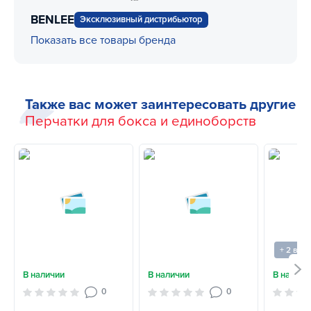
BENLEE
Эксклюзивный дистрибьютор
Показать все товары бренда
Также вас может заинтересовать другие
Перчатки для бокса и единоборств
+ 2 вар
В наличии
В наличии
В наличи
0
0