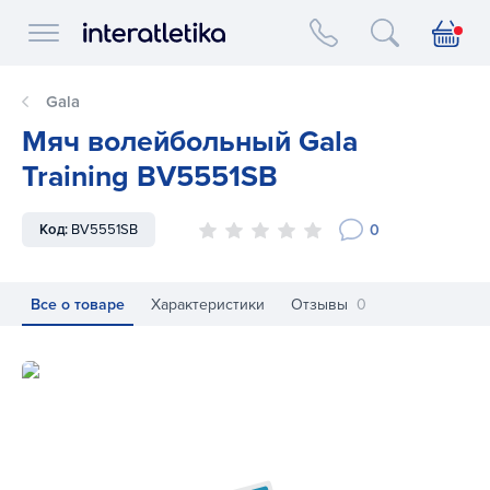
Interatletika logo
Gala
Мяч волейбольный Gala
Training BV5551SB
0
Код:
BV5551SB
Все о товаре
Характеристики
Отзывы
0
Мяч волейбольный Gala Training BV5551SB