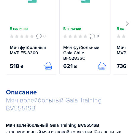
В наличии
В наличии
В наличи
0
0
Мяч футбольный
Мяч футбольный
Мяч фу
MVP F5-3300
Gala Chile
MVP F-
BF5283SC
518
621
736
₴
₴
₴
Купить
Купить
Описание
Мяч волейбольный Gala Training
BV5551SB
Мяч волейбольный Gala Training BV5551SB
- тренировочный мяч из новой коллекции 10-панельных