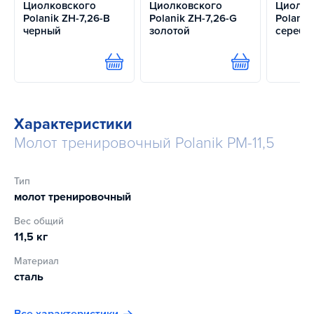
Циолковского
Циолковского
Циолко
Polanik ZH-7,26-B
Polanik ZH-7,26-G
Polanik
черный
золотой
серебр
Купить
Купить
Характеристики
Молот тренировочный Polanik PM-11,5
Тип
молот тренировочный
Вес общий
11,5 кг
Материал
сталь