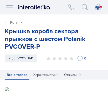
Interatletika logo
Polanik
Крышка короба сектора
прыжков с шестом Polanik
PVCOVER-P
0
Код:
PVCOVER-P
Все о товаре
Характеристики
Отзывы
0
Крышка короба сектора прыжков с шестом Polanik PVCO