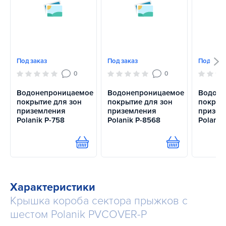
Под заказ
Под заказ
Под зака
0
0
Водонепроницаемое
Водонепроницаемое
Водоне
покрытие для зон
покрытие для зон
покрыт
приземления
приземления
призем
Polanik P-758
Polanik P-8568
Polanik
Купить
Купить
Характеристики
Крышка короба сектора прыжков с
шестом Polanik PVCOVER-P