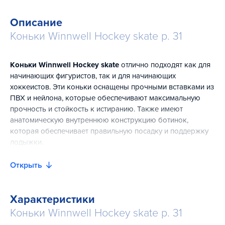
Описание
Коньки Winnwell Hockey skate р. 31
Коньки Winnwell Hockey skate
отлично подходят как для
начинающих фигуристов, так и для начинающих
хоккеистов. Эти коньки оснащены прочными вставками из
ПВХ и нейлона, которые обеспечивают максимальную
прочность и стойкость к истиранию. Также имеют
анатомическую внутреннюю конструкцию ботинок,
которая обеспечивает правильную посадку и поддержку
лодыжки.
Технология Cleansport NXT применена для внутренней
Открыть
подкладки и стельки, помогая естественным образом
контролировать запах. Легкое основание для лезвия с
фиксированным краем лезвия из нержавеющей стали и
Характеристики
устойчивостью к коррозии станут отличным дополнением
Коньки Winnwell Hockey skate р. 31
к уже и без того потрясающему коньку.