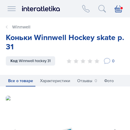
Interatletika logo
Winnwell
Коньки Winnwell Hockey skate р.
31
0
Код:
Winnwell hockey 31
Все о товаре
Характеристики
Отзывы
0
Фото
Коньки Winnwell Hockey skate р. 31
Ко