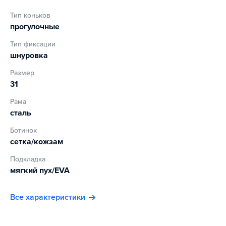
Тип коньков
Характеристики:
прогулочные
Материал: сетка K230 & PVC (мягкий материал, напоминает
Тип фиксации
резину)
шнуровка
Подкладка: мягкий пух и EVA
Размер
Носок конька: BD-507 нейлон
31
Подошва: BD-506-1 включает PVC
Рама
Лезвие: BD-9000 белая основа лезвия и лезвие из
сталь
нержавеющей стали
Ботинок
сетка/кожзам
Подкладка
мягкий пух/EVA
Все характеристики