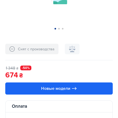
Снят с производства
1 348
-50%
₴
674
₴
Новые модели ⟶
Оплата