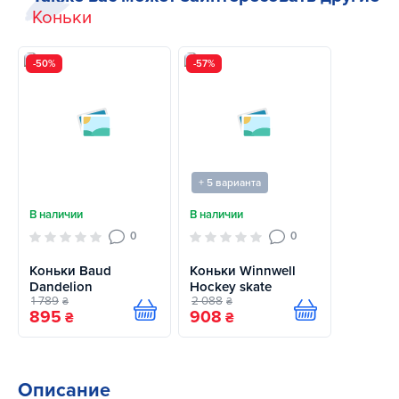
Коньки
-50%
-57%
+ 5 варианта
В наличии
В наличии
0
0
Коньки Baud
Коньки Winnwell
Dandelion
Hockey skate
1 789
2 088
₴
₴
895
908
Купить
Купить
₴
₴
Описание