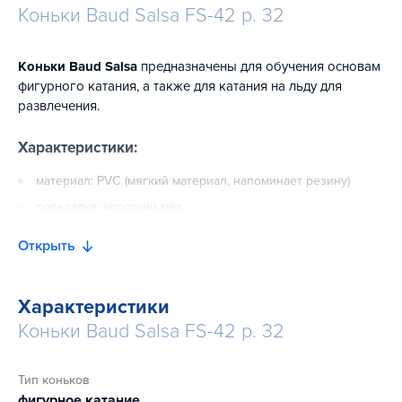
Коньки Baud Salsa FS-42 р. 32
Коньки Baud Salsa
предназначены для обучения основам
фигурного катания, а также для катания на льду для
развлечения.
Характеристики:
материал: PVC (мягкий материал, напоминает резину)
подкладка: короткий мех
подошва: включает PVC
Открыть
лезвие: средне-углеродистая сталь
Характеристики
Коньки Baud Salsa FS-42 р. 32
Тип коньков
фигурное катание