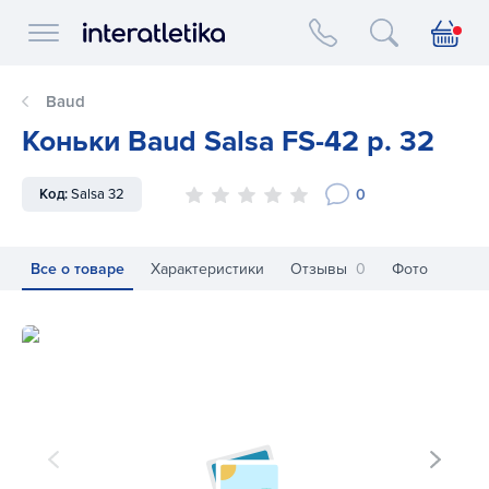
Interatletika logo
Baud
Коньки Baud Salsa FS-42 р. 32
0
Код:
Salsa 32
Все о товаре
Характеристики
Отзывы
0
Фото
Коньки Baud Salsa FS-42 р. 32
Ко