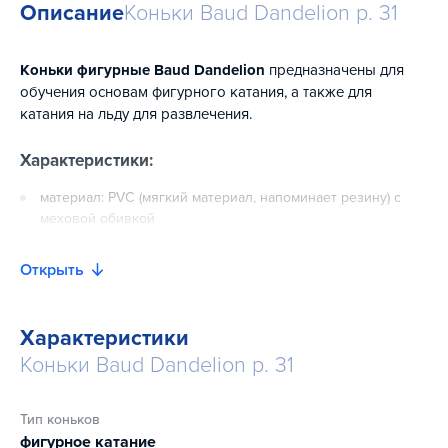
Описание
Коньки Baud Dandelion р. 31
Коньки фигурные Baud Dandelion
предназначены для
обучения основам фигурного катания, а также для
катания на льду для развлечения.
Характеристики:
материал: PVC (мягкий материал, напоминает резину) с
меховой обивкой
подкладка: мягкий пух
Открыть
подошва: включает PVC
лезвие: среднеуглеродистая сталь
Характеристики
Коньки Baud Dandelion р. 31
Тип коньков
фигурное катание