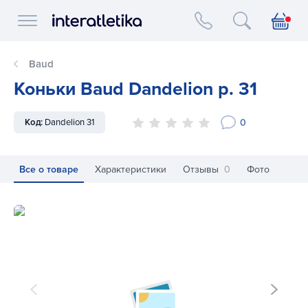
Interatletika logo
Baud
Коньки Baud Dandelion р. 31
0
Код:
Dandelion 31
Все о товаре
Характеристики
Отзывы
0
Фото
Коньки Baud Dandelion р. 31
Ко