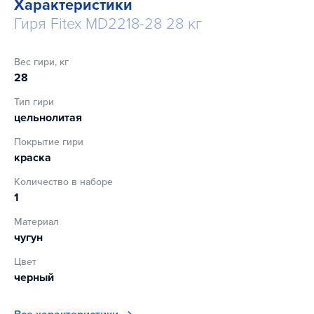
Характеристики
выступающих элементов и впадин, которые встречаются
Гиря Fitex MD2218-28 28 кг
в обычных тренировочных гирях
гладкие, увеличенные в размере ручки, удобные для
Вес гири, кг
хвата одной и двумя руками
28
Тип гири
цельнолитая
Покрытие гири
краска
Количество в наборе
1
Материал
чугун
Цвет
черный