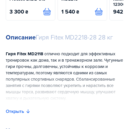
12300
3 300
1 540
942
₴
₴
₴
Купить
Купить
Описание
Гиря Fitex MD2218-28 28 кг
Гиря Fitex MD2118
отлично подходит для эффективных
тренировок как дома, так и в тренажерном зале. Чугунные
гири прочны, долговечны, устойчивы к коррозии и
температурам, поэтому являются одними из самых
популярных спортивных снарядов. Сбалансированные
занятия с гирями позволяют укрепить и нарастить все
мышцы торса, развивают сердечную мышцу, улучшают
хватку и дыхательную систему.
Открыть
Особенности:
первоклассный материал позволяет соблюдать
идеальную форму и ровную поверхность гири без