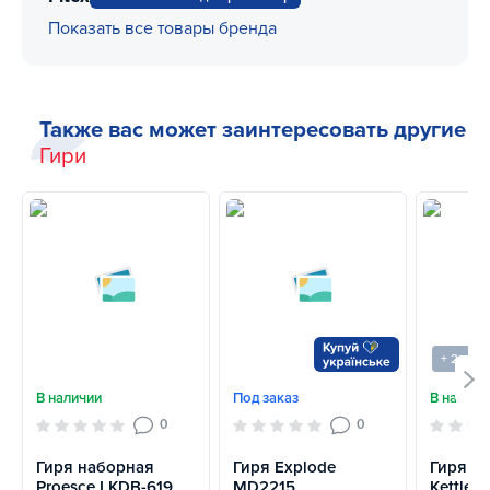
Показать все товары бренда
Также вас может заинтересовать другие
Гири
+ 2 вар
В наличии
Под заказ
В наличи
0
0
Гиря наборная
Гиря Explode
Гиря R
Proesce LKDB-619
MD2215
Kettleb