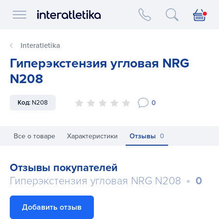
Interatletika logo
Interatletika
Гиперэкстензия угловая NRG
N208
0
Код:
N208
Все о товаре
Характеристики
Отзывы
0
Отзывы покупателей
Гиперэкстензия угловая NRG N208
0
Добавить отзыв