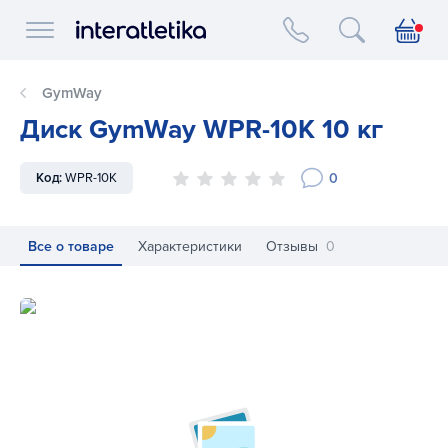
Interatletika logo
GymWay
Диск GymWay WPR-10K 10 кг
0
Код:
WPR-10K
Все о товаре
Характеристики
Отзывы
0
Диск GymWay WPR-10K 10 кг