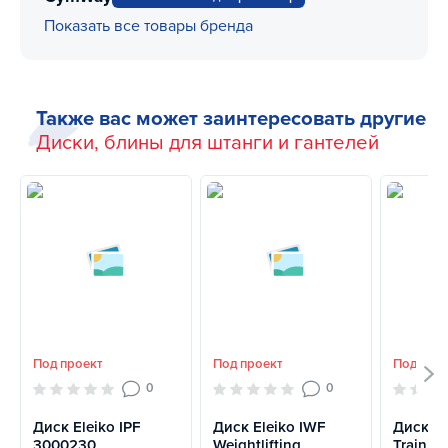
Показать все товары бренда
Также вас может заинтересовать другие
Диски, блины для штанги и гантелей
Под проект
Под проект
Под про
0
0
Диск Eleiko IPF
Диск Eleiko IWF
Диск El
3000230
Weightlifting
Training