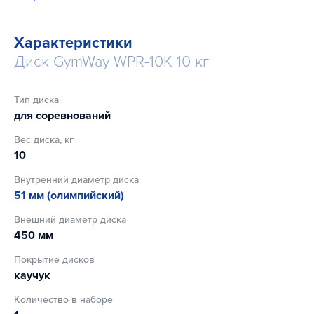
полное соответствие стандартам (диаметр посадочного
места 51 мм) и высокий уровень безопасности для
спортсмена. Внешний диаметр диска 450 мм. Ударная
Характеристики
прочность – 30000 бросков.
Диск GymWay WPR-10K 10 кг
Тип диска
для соревнований
Вес диска, кг
10
Внутренний диаметр диска
51 мм (олимпийский)
Внешний диаметр диска
450 мм
Покрытие дисков
каучук
Количество в наборе