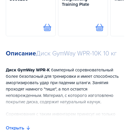
Training Plate
Купить
Купить
Описание
Диск GymWay WPR-10K 10 кг
Диск GymWay WPR-K
бамперный соревновательный
более безопасный для тренировки и имеет способность
амортизировать удар при падении штанги. Занятия
проходят намного "тише", а пол остается
неповрежденным. Материал, с которого изготовлено
покрытие диска, содержит натуральный каучук.
Соревнования с таким инвентарем принесут не только
высокие результаты, но и удовольствие, а все благодаря
продуманной конструкции, которая предусматривает
Открыть