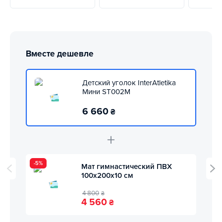
Вместе дешевле
Детский уголок InterAtletika
Мини ST002M
6 660
₴
+
-5%
Мат гимнастический ПВХ
100х200х10 см
4 800
₴
4 560
₴