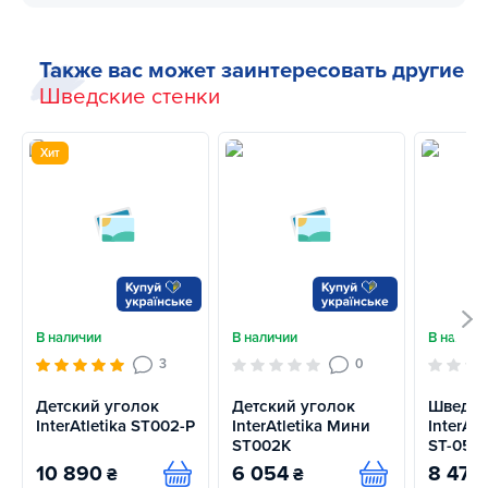
Также вас может заинтересовать другие
Шведские стенки
Хит
В наличии
В наличии
В наличи
3
0
Детский уголок
Детский уголок
Шведск
InterAtletika ST002-P
InterAtletika Мини
InterAtl
ST002К
ST-051
10 890
6 054
8 478
₴
₴
Купить
Купить