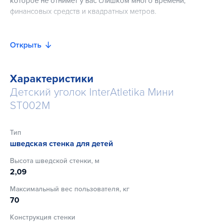
которое не отнимет у вас слишком много времени,
финансовых средств и квадратных метров.
Возможности детского уголка
Открыть
Это уникальный спортивный комплекс, который
прекрасно подойдет любому ребенку и впишется
практически в любой интерьер. Он способен
Характеристики
поддерживать хорошую физическую форму вашего
Детский уголок InterAtletika Мини
ребенка, тем самым укрепляя его здоровье, повышая его
ST002M
силу и выносливость. Так же, он приучит вашего малыша к
упражнениям с самого детства, и сможет мотивировать
его к достижению поставленных целей.
Тип
шведская стенка для детей
Спортивный комплекс оснащен
Высота шведской стенки, м
2,09
Канатом;
Лестницей;
Максимальный вес пользователя, кг
70
Ростомером;
Гимнастическими кольцами.
Конструкция стенки