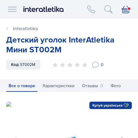
Interatletika logo
Interatletika
Детский уголок InterAtletika
Мини ST002M
0
Код:
ST002M
Все о товаре
Характеристики
Отзывы
0
Фото
Детский уголок InterAtletika Мини ST002M
Де