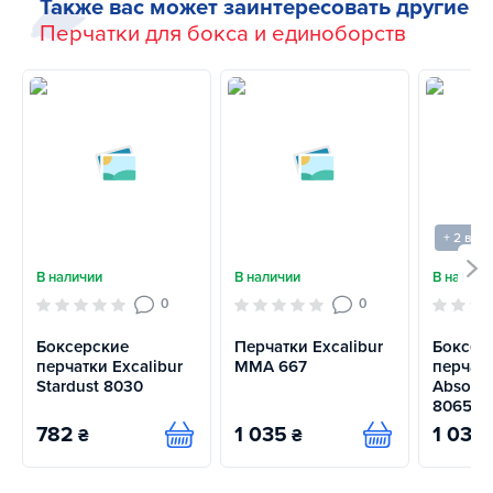
Также вас может заинтересовать другие
Перчатки для бокса и единоборств
+ 2 вар
В наличии
В наличии
В наличи
0
0
Боксерские
Перчатки Excalibur
Боксер
перчатки Excalibur
MMA 667
перчатк
Stardust 8030
Absolut
8065-0
782
1 035
1 035
₴
₴
Купить
Купить