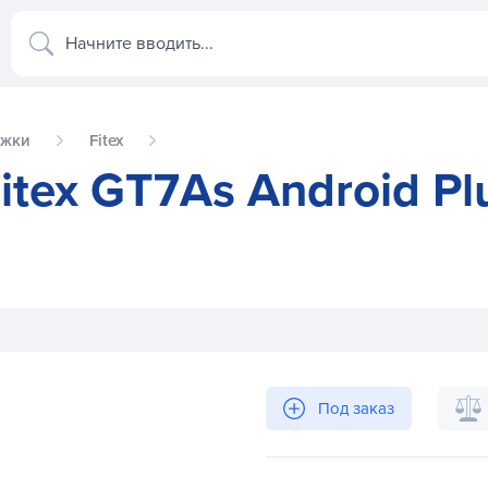
Начните вводить...
ожки
Fitex
tex GT7As Android Pl
us Smart
Под заказ