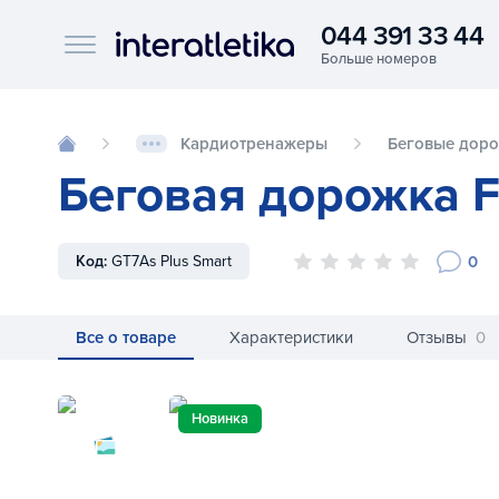
044 391 33 44
Interatletika logo
Кардиотренажеры
Беговые дор
Беговая дорожка Fi
0
Код:
GT7As Plus Smart
Все о товаре
Характеристики
Отзывы
0
Беговая дорожка Fitex GT7As Android Pl
Новинка